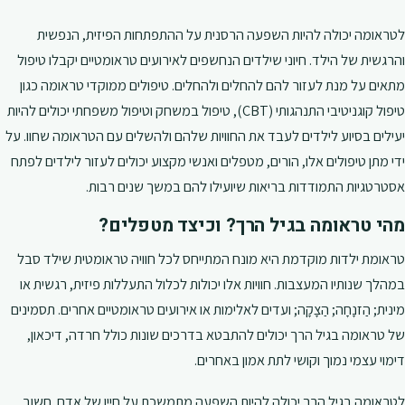
לטראומה יכולה להיות השפעה הרסנית על ההתפתחות הפיזית, הנפשית
והרגשית של הילד. חיוני שילדים הנחשפים לאירועים טראומטיים יקבלו טיפול
מתאים על מנת לעזור להם להחלים ולהחלים. טיפולים ממוקדי טראומה כגון
טיפול קוגניטיבי התנהגותי (CBT), טיפול במשחק וטיפול משפחתי יכולים להיות
יעילים בסיוע לילדים לעבד את החוויות שלהם ולהשלים עם הטראומה שחוו. על
ידי מתן טיפולים אלו, הורים, מטפלים ואנשי מקצוע יכולים לעזור לילדים לפתח
אסטרטגיות התמודדות בריאות שיועילו להם במשך שנים רבות.
מהי טראומה בגיל הרך? וכיצד מטפלים?
טראומת ילדות מוקדמת היא מונח המתייחס לכל חוויה טראומטית שילד סבל
במהלך שנותיו המעצבות. חוויות אלו יכולות לכלול התעללות פיזית, רגשית או
מינית; הַזנָחָה; הַצָקָה; ועדים לאלימות או אירועים טראומטיים אחרים. תסמינים
של טראומה בגיל הרך יכולים להתבטא בדרכים שונות כולל חרדה, דיכאון,
דימוי עצמי נמוך וקושי לתת אמון באחרים.
לטראומה בגיל הרך יכולה להיות השפעה מתמשכת על חייו של אדם. חשוב