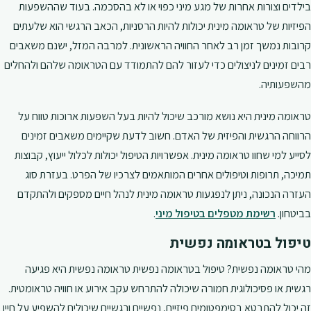
בילדים וצורות אחרות של מגע מיני כפוי או לא בהסכמה. בעוד שההשפעות
הפיזיות של טראומה מינית יכולות להיות הרסניות, הכאב הרגשי הוא שלעתים
קרובות נמשך זמן רב לאחר החוויה הראשונית. למרבה המזל, ישנם משאבים
רבים זמינים לניצולים כדי לעזור להם להתמודד עם הטראומה שלהם ולהחלים
מהשפעותיה.
טראומה מינית היא נושא מורכב שיכול להיות בעל השפעות ארוכות טווח על
הרווחה הרגשית והפיזית של האדם. חשוב לדעת שקיימים משאבים זמינים
לסייע למי שחוו טראומה מינית. אפשרויות הטיפול יכולות לכלול ייעוץ, קבוצות
תמיכה, תרופות וטיפולים אחרים המותאמים לצרכיו של הפרט. בעזרת סוג
העזרה הנכונה, ניתן לנפגעות טראומה מינית לנהל חיים מספקים ולהתקדם
בביטחון.
רשימת מטפלים בטיפול מיני
.
טיפול בטראומה נפשית
מהי טראומה נפשית? טיפול בטראומה נפשית טראומה נפשית היא פגיעה
רגשית או פסיכולוגית חמורה שיכולה להתרחש עקב אירוע או חוויה טראומטית.
זה יכול להתבטא בסימפטומים פיזיים, נפשיים ורגשיים שיכולים להשפיע על חייו