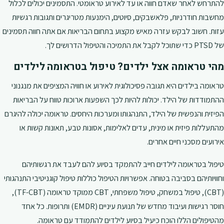
להתרחש לאחר שאדם חווה או עד לאירוע טראומטי. התסמינים יכולים לכלול
מחשבות חודרניות, פלאשבקים, סיוטים, הימנעות מטריגרים ותגובות רגשיות
עזות. חשוב לבקש עזרה מאיש מקצוע בתחום הבריאות אם אתה חווה תסמינים
של PTSD כדי שתוכל לקבל את התמיכה והטיפול הדרושים לך.
מהי טראומה אצל ילדים? טיפול בטראומה לילדים
טראומה בילדים היא תגובה פסיכולוגית לאירוע או חוויה המציפים את מנגנוני
ההתמודדות של הילד. יכולות להיות לכך השפעות ארוכות טווח על הבריאות
הפיזית והנפשית של הילד, התנהגותו ומערכות היחסים. טראומה יכולה להיגרם
מהתעללות פיזית או מינית, עדים לאלימות, אסונות טבע, תאונות קשות או
אירועים מסכני חיים אחרים.
טיפול בטראומה לילדים חייב להתמקד בסיוע להם לעבד את רגשותיהם
וחוויותיהם בסביבה בטוחה. אפשרויות הטיפול כוללות טיפול קוגניטיבי התנהגותי
(CBT), טיפול במשחק, טיפול משפחתי, CBT ממוקד טראומה (TF-CBT),
חוסר רגישות ועיבוד מחדש של תנועת עיניים (EMDR) ותרופות. כל אחד
מהטיפולים הללו הוכח כיעיל בסיוע לילדים להתמודד עם טראומה.