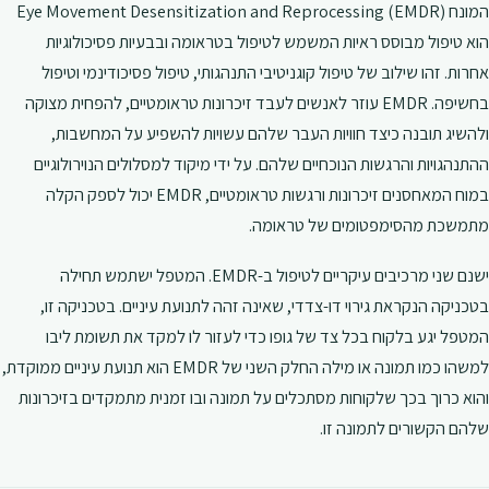
המונח Eye Movement Desensitization and Reprocessing (EMDR)
הוא טיפול מבוסס ראיות המשמש לטיפול בטראומה ובבעיות פסיכולוגיות
אחרות. זהו שילוב של טיפול קוגניטיבי התנהגותי, טיפול פסיכודינמי וטיפול
בחשיפה. EMDR עוזר לאנשים לעבד זיכרונות טראומטיים, להפחית מצוקה
ולהשיג תובנה כיצד חוויות העבר שלהם עשויות להשפיע על המחשבות,
ההתנהגויות והרגשות הנוכחיים שלהם. על ידי מיקוד למסלולים הנוירולוגיים
במוח המאחסנים זיכרונות ורגשות טראומטיים, EMDR יכול לספק הקלה
מתמשכת מהסימפטומים של טראומה.
ישנם שני מרכיבים עיקריים לטיפול ב-EMDR. המטפל ישתמש תחילה
בטכניקה הנקראת גירוי דו-צדדי, שאינה זהה לתנועת עיניים. בטכניקה זו,
המטפל יגע בלקוח בכל צד של גופו כדי לעזור לו למקד את תשומת ליבו
למשהו כמו תמונה או מילה החלק השני של EMDR הוא תנועת עיניים ממוקדת,
והוא כרוך בכך שלקוחות מסתכלים על תמונה ובו זמנית מתמקדים בזיכרונות
שלהם הקשורים לתמונה זו.