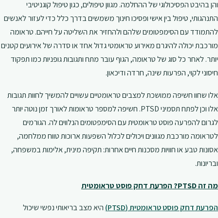
והן בהיבט הפסיכולוגי של ההחלמה. מגוון טיפולים, כגון טיפול קוגניטיבי
התנהגותי, טיפול בין אישי ופסיכו חינוך משמשים בדרך כלל כדי לעזור לאנשים
להתמודד עם הסימפטומים שלהם ולהחזיר את השליטה על חייהם. טראומה
מורכבת יכולה להיגרם מאירוע טראומטי גדול אחד או סדרה של אירועים קטנים
יותר. לאחר כל סוג של טראומה, הגוף עובר מתח ותגובות גופניות כמו תפקוד
חיסוני לקוי, הפרעות שינה, חרדה ודיכאון.
אלו שחוו חשיפה ממושכת למצבים טראומטיים עשויים להמשיך לחוות תגובות
אלו וכן לפתח תסמיני PTSD. חשיפה למספר טראומות לאורך זמן נוטה יותר
לגרום להפרעה פוסט טראומטית עם הסימפטומים הנלווים לה. הגורמים
לטראומה מורכבת מגוונים ויכולים לכלול השפעות ארוכות טווח ממלחמה,
אסונות טבע או חוויות מסכנות חיים אחרות: תקיפה מינית, אלימות במשפחה,
ובריונות.
מה זה PTSD? הפרעת דחק פוסט טראומטית
הפרעת דחק פוסט טראומטית (PTSD)
היא מצב בריאותי נפשי שיכול