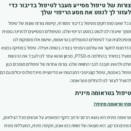
צורות של טיפול מסייע מעבר לטיפול בדיבור כדי
לעזור לך לנווט את מסע הריפוי שלך
ככל שאנו מתרחקים מטיפול בדיבור מסורתי, קיימות צורות שונות של טיפול
תומך שיעזרו לנו לנווט במסע הריפוי שלנו. מטיפולים המסייעים להיגיינה גופנית
ופסיכולוגית ועד לטיפולים המטפלים בטראומות, שיטות אלו מספקות לנו
הזדמנות לחקור את עולמנו הפנימי בצורה בטוחה ויעילה. טיפול במוזיקה נמצא
מועיל במיוחד בהחלמה מ-PTSD, מכיוון שהוא עוזר לנו לעבד את הרגשות
שלנו ולהשיג תובנה לגבי החוויות שלנו. צורות אחרות של טיפולים תומכים כגון
טיפול באמנות, טיפול קוגניטיבי התנהגותי או מדיטציית מיינדפולנס יכולים גם הם
להועיל לעזור לנו להחלים מטראומה.
טיפול בטראומה מינית
מהי טראומה מינית?
טראומה מינית היא נושא הרסני ורחב היקף המשפיע על אנשים מכל הגילאים,
המינים והרקע. היא תוצאה של חוויות כמו אונס, תקיפה מינית, התעללות מינית