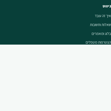
ניווט
איך זה עובד
שאלות ותשובות
בלוג ומאמרים
הצטרפות מטפלים
צור קשר
צרו קשר
072-338-4269
שליחת הודעת וואטסאפ
contact@find-tipul.co.il
מענה בימים א׳–ה׳, 9:00–18:00
בכל רחבי הארץ ובזום