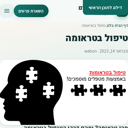
פורטל מטפלים
דילוג לתוכן הראשי
השארת פרטים
find‑tipul.co.il
דף הבית
›
בלוג
›
טיפול בטראומה
טיפול בטראומה
פברואר 14, 2023 · webon